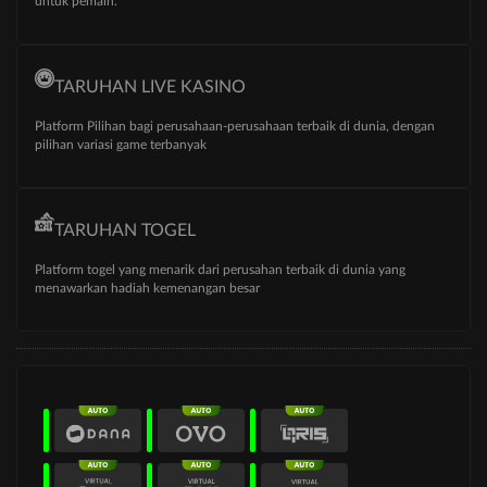
untuk pemain.
TARUHAN LIVE KASINO
Platform Pilihan bagi perusahaan-perusahaan terbaik di dunia, dengan
pilihan variasi game terbanyak
TARUHAN TOGEL
Platform togel yang menarik dari perusahan terbaik di dunia yang
menawarkan hadiah kemenangan besar