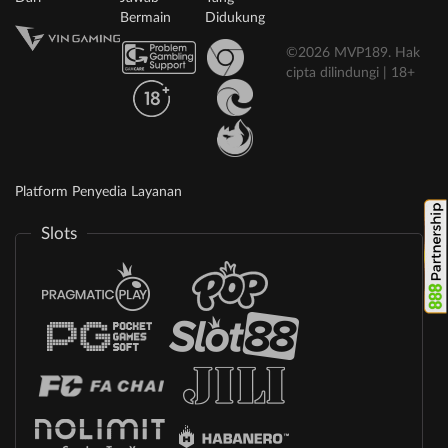
Bermain
Didukung
©2026 MVP189. Hak
cipta dilindungi | 18+
Platform Penyedia Layanan
Slots