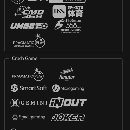
Crash Game