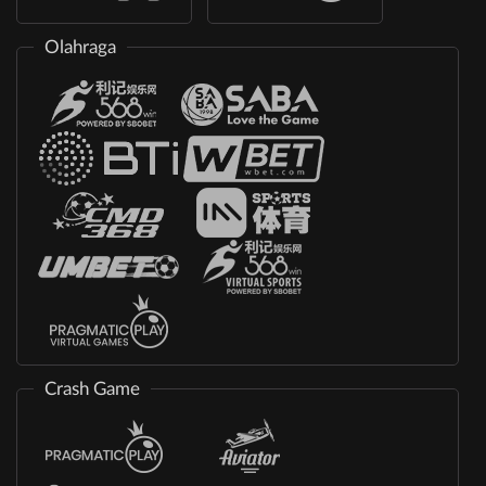
Olahraga
Crash Game