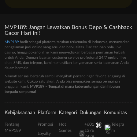
MVP189: Jangan Lewatkan Bonus Depo & Cashback
Gacor Hari Ini!
MVP189
hadir sebagai platform taruhan terkemuka di Indonesia, menawarkan
pengalaman judi online yang seru dan berkualitas. Dari taruhan bola, live
casino, hingga poker online, kami menyediakan berbagai permainan terbaik
untuk Anda. Dengan layanan customer service profesional 24/7 melalui live
chat, SMS, dan telepon, kami memastikan kenyamanan serta keamanan Anda
dalam bermain.
Nikmati sensasi bertaruh sambil mengikuti pertandingan favorit langsung di
website kami. Cukup satu akun, Anda bisa mengakses semua permainan
unggulan kami.
MVP189 – Tempat di mana keberuntungan dan hiburan
berpadu sempurna!
Kebijaksanaan
Platform
Kategori
Dukungan
Komunitas
Tentang
Promosi
Hot
+601
Telegra
MVP189
Games
1376
m
Loyalty
7428