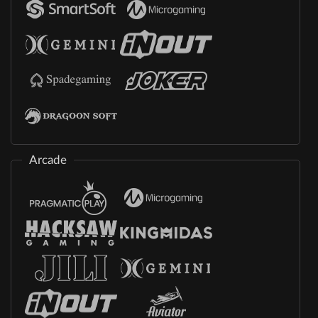
Arcade