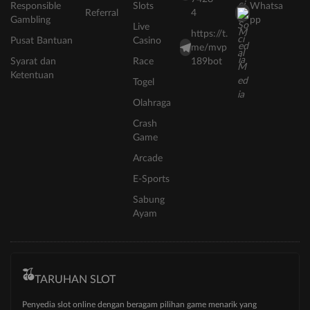
Responsible
Slots
Whatsa
Referral
4
Gambling
pp
Live
https://t.
Pusat Bantuan
Casino
me/mvp
Syarat dan
Race
189bot
Ketentuan
Togel
Olahraga
Crash
Game
Arcade
E-Sports
Sabung
Ayam
TARUHAN SLOT
Penyedia slot online dengan beragam pilihan game menarik yang