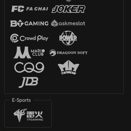
E-Sports