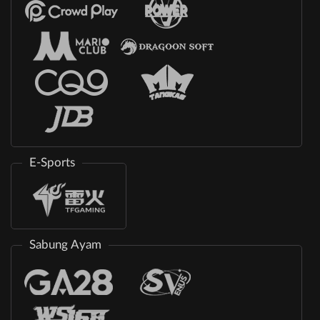
E-Sports
Sabung Ayam