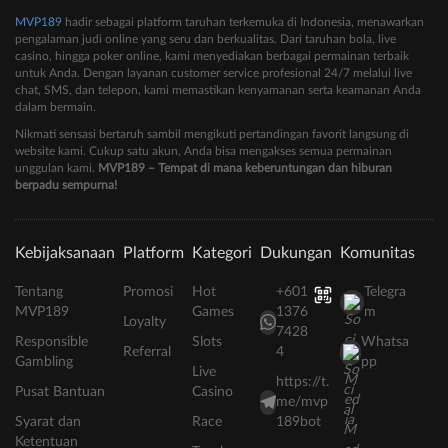
MVP189
hadir sebagai platform taruhan terkemuka di Indonesia, menawarkan
pengalaman judi online yang seru dan berkualitas. Dari taruhan bola, live
casino, hingga poker online, kami menyediakan berbagai permainan terbaik
untuk Anda. Dengan layanan customer service profesional 24/7 melalui live
chat, SMS, dan telepon, kami memastikan kenyamanan serta keamanan Anda
dalam bermain.
Nikmati sensasi bertaruh sambil mengikuti pertandingan favorit langsung di
website kami. Cukup satu akun, Anda bisa mengakses semua permainan
unggulan kami.
MVP189 – Tempat di mana keberuntungan dan hiburan
berpadu sempurna!
Kebijaksanaan
Platform
Kategori
Dukungan
Komunitas
Tentang
Promosi
Hot
+601
Telegra
MVP189
Games
1376
m
Loyalty
7428
Responsible
Slots
Whatsa
Referral
4
Gambling
pp
Live
https://t.
Pusat Bantuan
Casino
me/mvp
Syarat dan
Race
189bot
Ketentuan