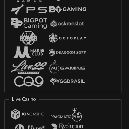
Live Casino