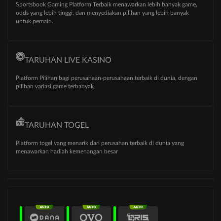
Sportsbook Gaming Platform Terbaik menawarkan lebih banyak game,
odds yang lebih tinggi, dan menyediakan pilihan yang lebih banyak
untuk pemain.
TARUHAN LIVE KASINO
Platform Pilihan bagi perusahaan-perusahaan terbaik di dunia, dengan
pilihan variasi game terbanyak
TARUHAN TOGEL
Platform togel yang menarik dari perusahan terbaik di dunia yang
menawarkan hadiah kemenangan besar