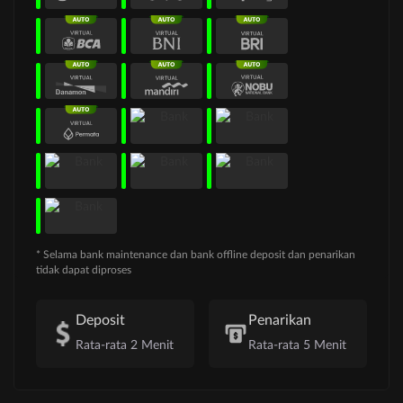
* Selama bank maintenance dan bank offline deposit dan penarikan
tidak dapat diproses
Deposit
Penarikan
Rata-rata 2 Menit
Rata-rata 5 Menit