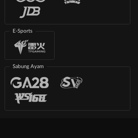
E-Sports
Sabung Ayam