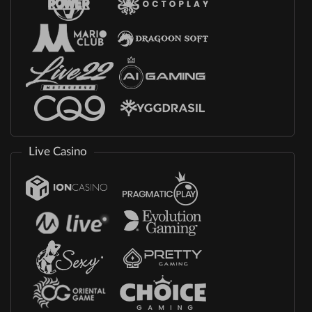
Live Casino