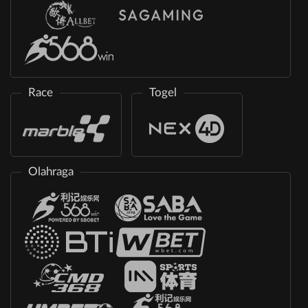
Race
Togel
Olahraga