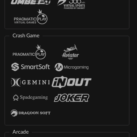
Crash Game
Arcade