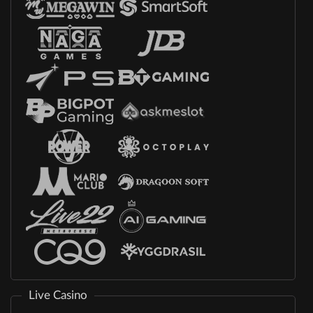
Live Casino