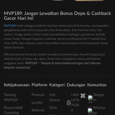
MVP189: Jangan Lewatkan Bonus Depo & Cashback
Gacor Hari Ini!
MVP189
hadir sebagai platform taruhan terkemuka di Indonesia, menawarkan
pengalaman judi online yang seru dan berkualitas. Dari taruhan bola, live
casino, hingga poker online, kami menyediakan berbagai permainan terbaik
untuk Anda. Dengan layanan customer service profesional 24/7 melalui live
chat, SMS, dan telepon, kami memastikan kenyamanan serta keamanan Anda
dalam bermain.
Nikmati sensasi bertaruh sambil mengikuti pertandingan favorit langsung di
website kami. Cukup satu akun, Anda bisa mengakses semua permainan
unggulan kami.
MVP189 – Tempat di mana keberuntungan dan hiburan
berpadu sempurna!
Kebijaksanaan
Platform
Kategori
Dukungan
Komunitas
Tentang
Promosi
Hot
+601
Telegra
MVP189
Games
1376
m
Loyalty
7428
Responsible
Slots
Whatsa
Referral
4
Gambling
pp