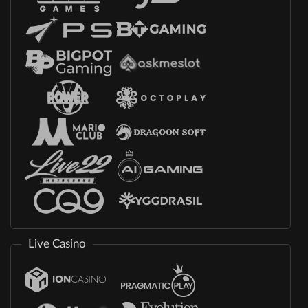
Live Casino