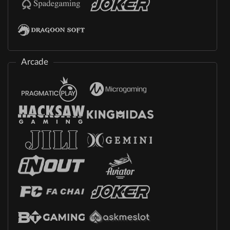
Arcade