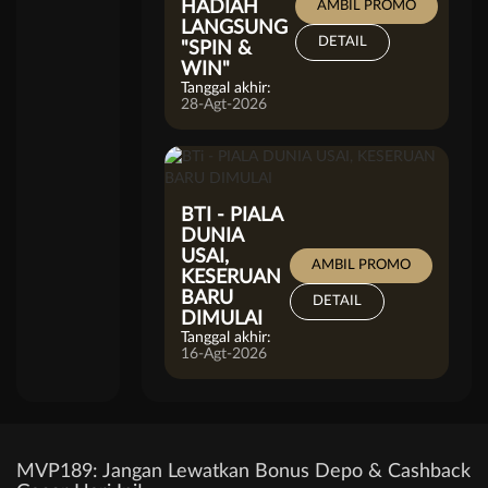
HADIAH
AMBIL PROMO
LANGSUNG
DETAIL
"SPIN &
WIN"
Tanggal akhir:
28-Agt-2026
BTI - PIALA
DUNIA
USAI,
AMBIL PROMO
KESERUAN
BARU
DETAIL
DIMULAI
Tanggal akhir:
16-Agt-2026
MVP189: Jangan Lewatkan Bonus Depo & Cashback