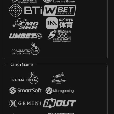
Crash Game