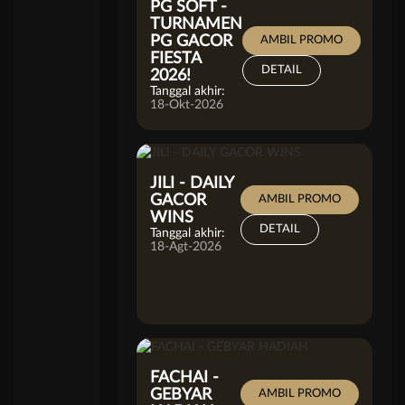
PG SOFT -
TURNAMEN
PG GACOR
AMBIL PROMO
FIESTA
DETAIL
2026!
Tanggal akhir:
18-Okt-2026
JILI - DAILY
GACOR
AMBIL PROMO
WINS
DETAIL
Tanggal akhir:
18-Agt-2026
FACHAI -
GEBYAR
AMBIL PROMO