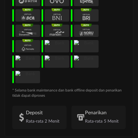
* Selama bank maintenance dan bank offline deposit dan penarikan
tidak dapat diproses
Deposit
Penarikan
Rata-rata 2 Menit
Rata-rata 5 Menit