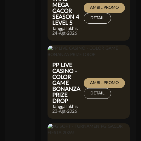
MEGA
AMBIL PROMO
GACOR
SEASON 4
DETAIL
LEVEL 5
Tanggal akhir:
24-Agt-2026
PP LIVE
CASINO -
COLOR
GAME
AMBIL PROMO
BONANZA
DETAIL
PRIZE
DROP
Tanggal akhir:
23-Agt-2026