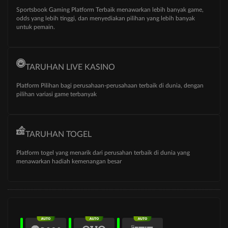
Sportsbook Gaming Platform Terbaik menawarkan lebih banyak game,
odds yang lebih tinggi, dan menyediakan pilihan yang lebih banyak
untuk pemain.
TARUHAN LIVE KASINO
Platform Pilihan bagi perusahaan-perusahaan terbaik di dunia, dengan
pilihan variasi game terbanyak
TARUHAN TOGEL
Platform togel yang menarik dari perusahan terbaik di dunia yang
menawarkan hadiah kemenangan besar