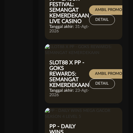
FESTIVAL:
SEMANGAT
AMBIL PROMO
KEMERDEKAAN
DETAIL
LIVE CASINO
Tanggal akhir:
31-Agt-
2026
SLOT88 X PP -
GOKS
REWARDS:
AMBIL PROMO
SEMANGAT
DETAIL
KEMERDEKAAN
Tanggal akhir:
23-Agt-
2026
PP - DAILY
WINS