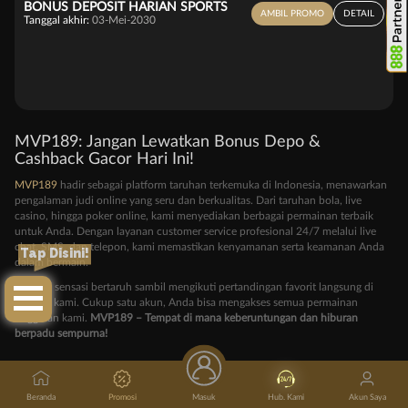
BONUS DEPOSIT HARIAN SPORTS
AMBIL PROMO
DETAIL
Tanggal akhir:
03-Mei-2030
MVP189: Jangan Lewatkan Bonus Depo &
Cashback Gacor Hari Ini!
MVP189
hadir sebagai platform taruhan terkemuka di Indonesia, menawarkan
pengalaman judi online yang seru dan berkualitas. Dari taruhan bola, live
casino, hingga poker online, kami menyediakan berbagai permainan terbaik
untuk Anda. Dengan layanan customer service profesional 24/7 melalui live
chat, SMS, dan telepon, kami memastikan kenyamanan serta keamanan Anda
Tap Disini!
dalam bermain.
Nikmati sensasi bertaruh sambil mengikuti pertandingan favorit langsung di
website kami. Cukup satu akun, Anda bisa mengakses semua permainan
unggulan kami.
MVP189 – Tempat di mana keberuntungan dan hiburan
berpadu sempurna!
Kebijaksanaan
Platform
Beranda
Promosi
Masuk
Hub. Kami
Akun Saya