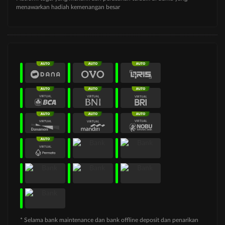
menawarkan hadiah kemenangan besar
* Selama bank maintenance dan bank offline deposit dan penarikan