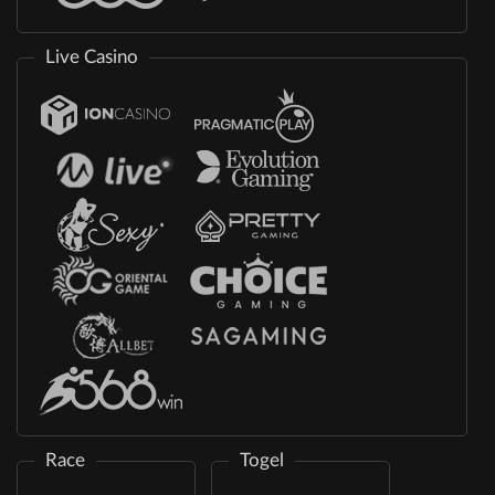
Live Casino
Race
Togel