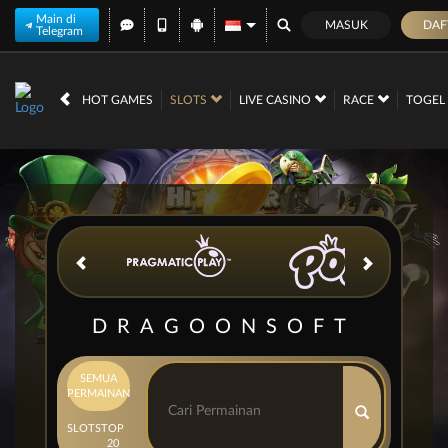
Main di
MASUK
DAF
Telegram
IDR
12,665,988,
HOT GAMES
SLOTS
LIVE CASINO
RACE
TOGE
DRAGOONSOFT
SEMUA
PERMAINAN
SLOTS
TOP
20