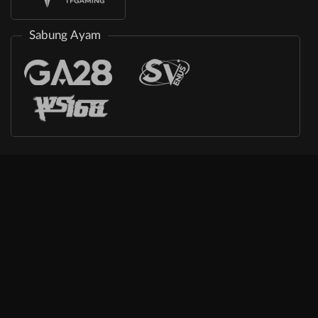
Sabung Ayam