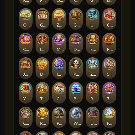
King's Sword
Party Night
Overlord & Concubine
Roll in Money
Grand Sheriff
Diamond Mogul
Over Dragon's Gate
Get Money
Zhen Long Ju Bao
Great Lion
Ultra Treasure
Caishen Coming
Candy Dynasty
LU LING QI
Many Beauties
Dragon's Treasure
Egypt Oracle
Rich Dragon
JIN HOU YE
Doggy Wealth
Icy Bar
Pandaria
Zeus
5 God Beast
You Will Win
Triple Monkey
Coin Cat
Big Diamond
Rich Lion
777
Crystal Fruits
Rich Ox
Pirate King
Wolf Legend
Dragonburst
Farm Family