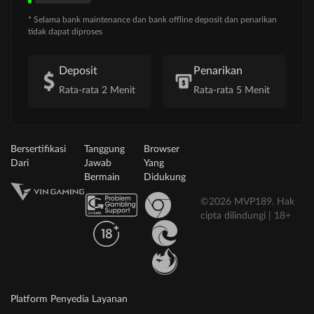
* Selama bank maintenance dan bank offline deposit dan penarikan
tidak dapat diproses
Deposit
Penarikan
Rata-rata 2 Menit
Rata-rata 5 Menit
Bersertifikasi
Tanggung
Browser
Dari
Jawab
Yang
Bermain
Didukung
©2026 MVP189. Hak
cipta dilindungi | 18+
Platform Penyedia Layanan