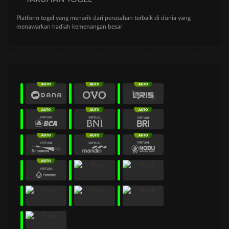
Platform togel yang menarik dari perusahan terbaik di dunia yang
menawarkan hadiah kemenangan besar