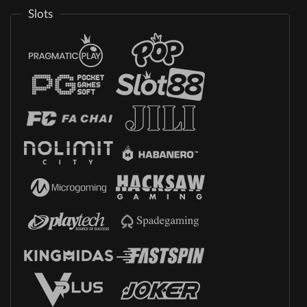
Slots