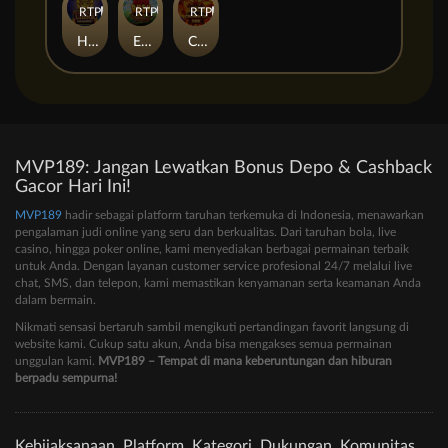
RTP
91%
RTP
90%
RTP
88%
House of Lions Megaways Jackpot Play
Egg Rush Jackpot Play
Crown of Fire Jackpot Play
MVP189: Jangan Lewatkan Bonus Depo & Cashback
Gacor Hari Ini!
MVP189
hadir sebagai platform taruhan terkemuka di Indonesia, menawarkan
pengalaman judi online yang seru dan berkualitas. Dari taruhan bola, live
casino, hingga poker online, kami menyediakan berbagai permainan terbaik
untuk Anda. Dengan layanan customer service profesional 24/7 melalui live
chat, SMS, dan telepon, kami memastikan kenyamanan serta keamanan Anda
dalam bermain.
Nikmati sensasi bertaruh sambil mengikuti pertandingan favorit langsung di
website kami. Cukup satu akun, Anda bisa mengakses semua permainan
unggulan kami.
MVP189 – Tempat di mana keberuntungan dan hiburan
berpadu sempurna!
Kebijaksanaan
Platform
Kategori
Dukungan
Komunitas