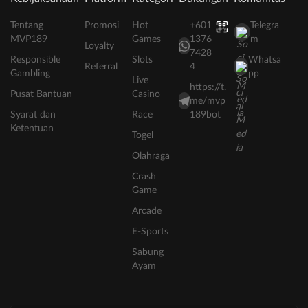
Tentang
Promosi
Hot
+601
Telegra
MVP189
Games
1376
m
Loyalty
7428
Responsible
Slots
Whatsa
Referral
4
Gambling
pp
Live
https://t.
Pusat Bantuan
Casino
me/mvp
Syarat dan
Race
189bot
Ketentuan
Togel
Olahraga
Crash
Game
Arcade
E-Sports
Sabung
Ayam