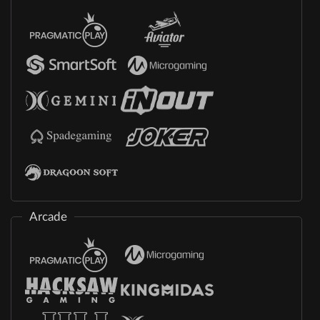
Arcade