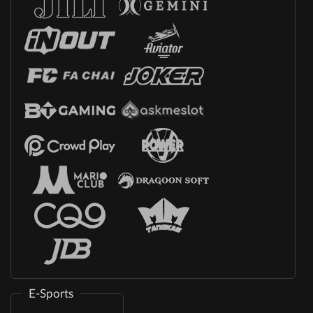
E-Sports