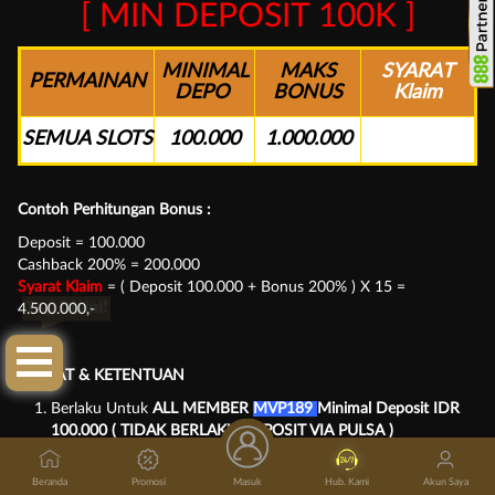
[ MIN DEPOSIT 100K ]
MINIMAL
MAKS
SYARAT
PERMAINAN
DEPO
BONUS
Klaim
SEMUA SLOTS
100.000
1.000.000
TO X 15
Contoh Perhitungan Bonus :
Deposit = 100.000
Cashback 200% = 200.000
Syarat Klaim
= ( Deposit 100.000 + Bonus 200% ) X 15 =
Tap Disini!
4.500.000,-
SYARAT & KETENTUAN
Berlaku Untuk
ALL MEMBER
MVP189
Minimal Deposit IDR
100.000 ( TIDAK BERLAKU DEPOSIT VIA PULSA )
Maksimal Bonus Yang Diberikan Adalah IDR 1.000,000
Tidak Berlaku Untuk
ALL MEMBER
Yang Memiliki
Kesamaan IP
Beranda
Promosi
Masuk
Hub. Kami
Akun Saya