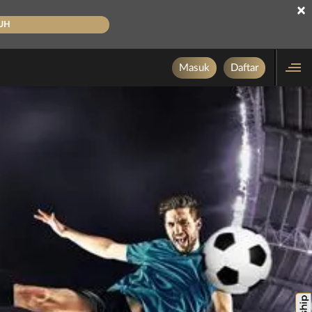
×
UH
Masuk
Daftar