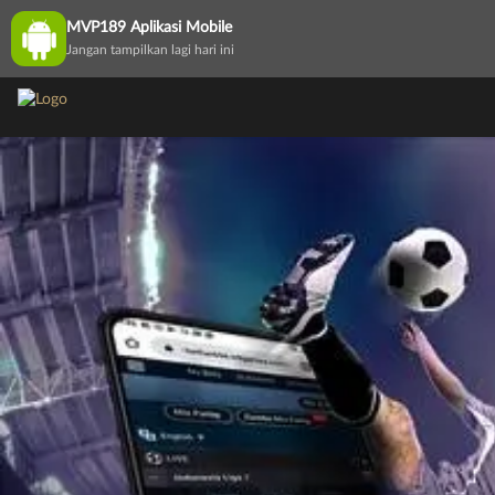
MVP189 Aplikasi Mobile
Jangan tampilkan lagi hari ini