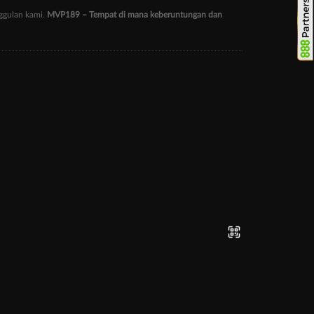
nggulan kami.
MVP189 – Tempat di mana keberuntungan dan